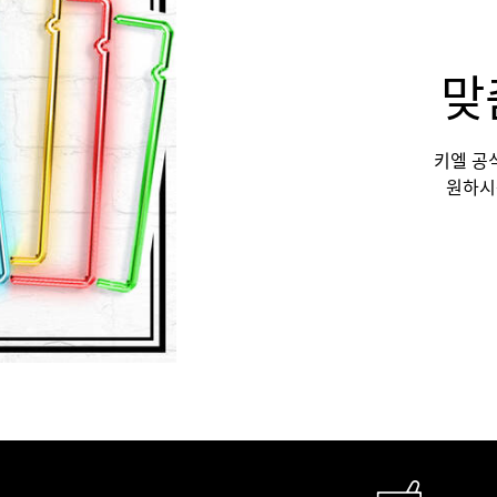
맞
키엘 공
원하시