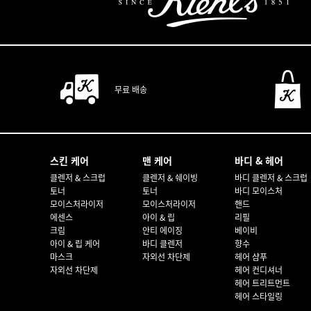
F
무료 배송
푸터 내비게이션
스킨 케어
맨 케어
바디 & 헤어
클렌저 & 스크럽
클렌저 & 쉐이빙
바디 클렌저 & 스크럽
토너
토너
바디 모이스처
모이스처라이저
모이스처라이저
핸드
에센스
아이 & 립
리필
크림
안티 에이징
베이비
아이 & 립 케어
바디 클렌저
향수
마스크
자외선 차단제
헤어 샴푸
자외선 차단제
헤어 컨디셔너
헤어 트리트먼트
헤어 스타일링