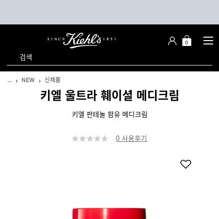
0
장
장바구니 -
바
검색
구
니
메인 콘텐츠
...
NEW
신제품
키엘 울트라 훼이셜 메디크림
키엘 판테놀 함유 메디크림
0 사용후기