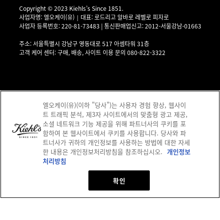
Copyright © 2023 Kiehls’s Since 1851.
사업자명: 엘오케이(유)｜대표: 로드리고 알바로 레벨로 피자로
사업자 등록번호: 220-81-73483 | 통신판매업신고: 2012-서울강남-01663
사업자 정보 확인▶
주소: 서울특별시 강남구 영동대로 517 아셈타워 31층
고객 케어 센터: 구매, 배송, 사이트 이용 문의 080-822-3322
엘오케이(유)(이하 "당사")는 사용자 경험 향상, 웹사이
트 트래픽 분석, 제3자 사이트에서의 맞춤형 광고 제공,
소셜 네트워크 기능 제공을 위해 파트너사의 쿠키를 포
함하여 본 웹사이트에서 쿠키를 사용합니다. 당사와 파
제이피모간 체이스은행 구매안전 서비스(채무지급보증) 고객님은 안전거래를 위해 현
트너사가 귀하의 개인정보를 사용하는 방법에 대한 자세
한 내용은 개인정보처리방침을 참조하십시오.
개인정보
금 결제한 금액에 대해 저희 쇼핑몰에서 가입한 제이피모간 체이스은행 구매안전서비
처리방침
스
(지급보증서)
를 이용하실 수 있습니다.
서비스 이용약관
사이트맵
개인정보처리방침
쿠키 정책
확인
주문/배송 조회