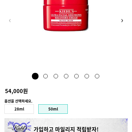
키엘 울트라 
54,000원
옵션을 선택하세요.
용량 제품 선택
28ml
50ml
Selected
, 1 of 2
Selected
, 2 of 2
가입하고 마일리지 적립받자!