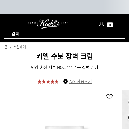
0
장
장바구니 -
바
검색
구
니
메인 콘텐츠
홈
스킨케어
키엘 수분 장벽 크림
민감 손상 피부 NO.1*** 수분 장벽 케어
739 사용후기