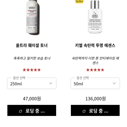
울트라 훼이셜 토너
키엘 속탄력 투명 에센스
촉촉하고 밀키한 보습 토너
속탄력까지 더한 톤 안티에이징 에
센스
옵션 선택
옵션 선택
47,000원
136,000원
로딩 중 ...
로딩 중 ...