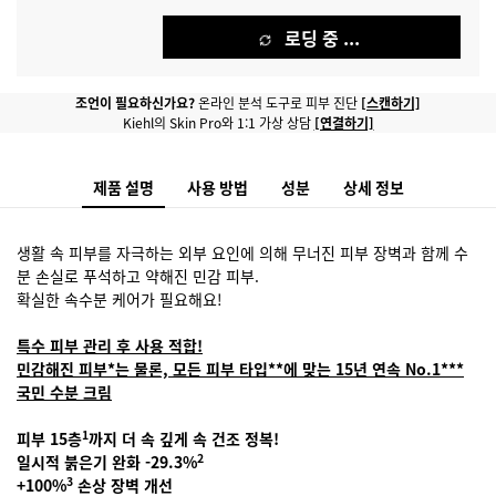
로딩 중 ...
PDP strip banner - instant skin reader
조언이 필요하신가요?
온라인 분석 도구로 피부 진단
[스캔하기]
Kiehl의 Skin Pro와 1:1 가상 상담
[연결하기]
제품 설명
사용 방법
성분
상세 정보
생활 속 피부를 자극하는 외부 요인에 의해 무너진 피부 장벽과 함께 수
분 손실로 푸석하고 약해진 민감 피부.
확실한 속수분 케어가 필요해요!
특수 피부 관리 후 사용 적합!
민감해진 피부*는 물론, 모든 피부 타입**에 맞는 15년 연속 No.1***
국민 수분 크림
1
피부 15층
까지 더 속 깊게 속 건조 정복!
2
일시적 붉은기 완화 -29.3%
3
+100%
손상 장벽 개선