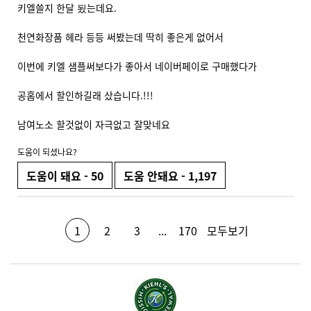
키엘쓸지 한달 됬는데요.
천연화장품 헤라 등등 써봤는데 딱히 좋은게 없어서
이번에 키엘 샘플써보다가 좋아서 네이버페이로 구매했다가
공홈에서 할인하길래 샀습니다.!!!
남여노소 할것없이 자극없고 잘맞네요
도움이 되셨나요?
도움이 돼요 -
50
도움 안돼요 -
1,197
1
2
3
...
170
모두보기
product rev
Page 1 of 170. Current page
PDP Future Made Better - Global Asset