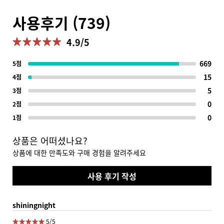
사용후기 (739)
4.9/5
4.9 out of 5 stars.
669
669
5점
15
15 
4점
5
5 r
3점
0
1 r
2점
0
1 r
1점
상품은 어떠셨나요?
상품에 대한 만족도와 구매 경험을 알려주세요
사용 후기 작성
shiningnight
5 out of 5 stars.
5/5