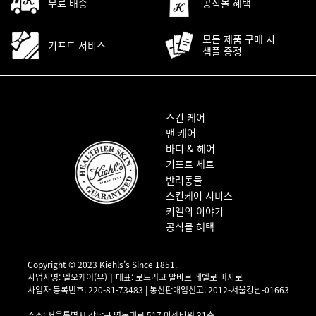
무료 배송
공식몰 혜택
모든 제품 구매 시
기프트 서비스
샘플 증정
푸터 내비게이션
스킨 케어
맨 케어
바디 & 헤어
기프트 세트
반려동물
스킨케어 서비스
키엘의 이야기
공식몰 혜택
Copyright © 2023 Kiehls’s Since 1851.
사업자명: 엘오케이(유)｜대표: 로드리고 알바로 레벨로 피자로
사업자 등록번호: 220-81-73483 | 통신판매업신고: 2012-서울강남-01663
사업자 정보 확인▶
주소: 서울특별시 강남구 영동대로 517 아셈타워 31층