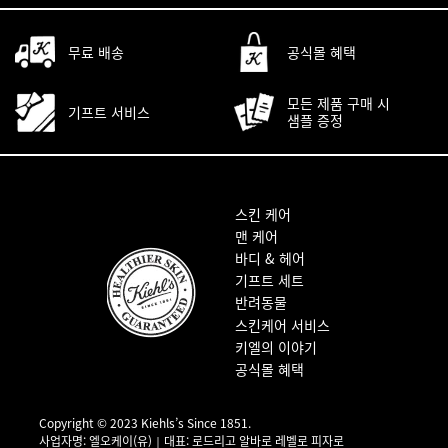
무료 배송
공식몰 혜택
모든 제품 구매 시
기프트 서비스
샘플 증정
푸터 내비게이션
스킨 케어
맨 케어
바디 & 헤어
기프트 세트
반려동물
스킨케어 서비스
키엘의 이야기
공식몰 혜택
Copyright © 2023 Kiehls’s Since 1851.
사업자명: 엘오케이(유)｜대표: 로드리고 알바로 레벨로 피자로