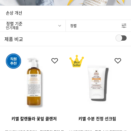
손상 개선
정렬 기준
정렬
FILTER MENU
제품 비교
키엘 칼렌듈라 꽃잎 클렌저
키엘 수분 진정 선크림