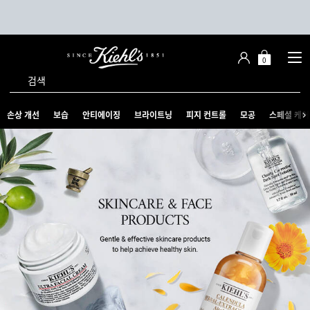
0
장
장바구니 -
바
검색
구
니
메인 콘텐츠
손상 개선
보습
안티에이징
브라이트닝
피지 컨트롤
모공
스페셜 케어