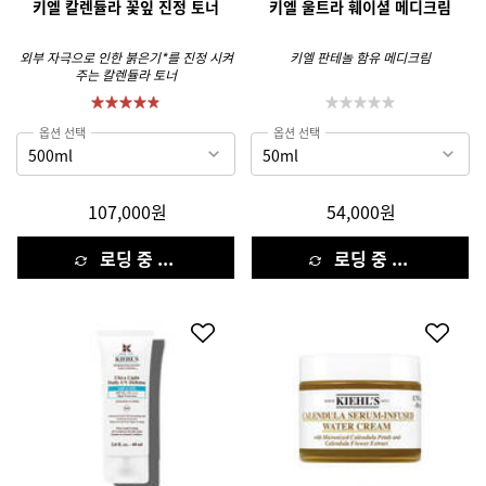
키엘 칼렌듈라 꽃잎 진정 토너
키엘 울트라 훼이셜 메디크림
외부 자극으로 인한 붉은기*를 진정 시켜
키엘 판테놀 함유 메디크림
주는 칼렌듈라 토너
옵션 선택
옵션 선택
107,000원
54,000원
로딩 중 ...
로딩 중 ...