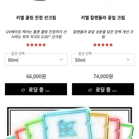
키엘 쿨링 진정 선크림
키엘 칼렌듈라 꽃잎 크림
UV에이징 케어는 물론 쿨링 진정까지 선
칼렌듈라 꽃잎 성분을 담은 장벽 개선 크
사하는 피부 자극도 0.00* 선크림
림
옵션 선택
옵션 선택
66,000원
74,000원
로딩 중 ...
로딩 중 ...