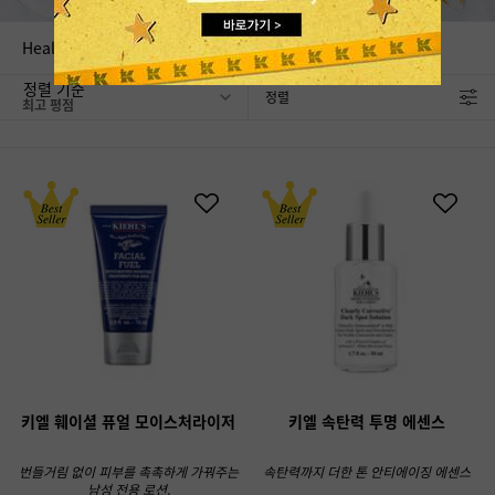
Healthy Skin Essentials
정렬 기준
정렬
FILTER MENU
키엘 훼이셜 퓨얼 모이스처라이저
키엘 속탄력 투명 에센스
번들거림 없이 피부를 촉촉하게 가꿔주는
속탄력까지 더한 톤 안티에이징 에센스
남성 전용 로션.