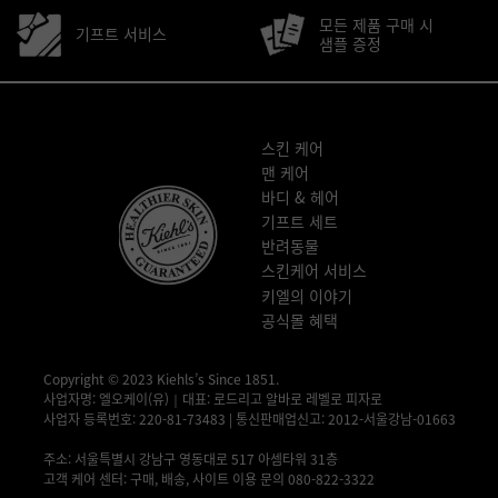
모든 제품 구매 시
기프트 서비스
샘플 증정
푸터 내비게이션
스킨 케어
맨 케어
바디 & 헤어
기프트 세트
반려동물
스킨케어 서비스
키엘의 이야기
공식몰 혜택
Copyright © 2023 Kiehls’s Since 1851.
사업자명: 엘오케이(유)｜대표: 로드리고 알바로 레벨로 피자로
사업자 등록번호: 220-81-73483 | 통신판매업신고: 2012-서울강남-01663
사업자 정보 확인▶
주소: 서울특별시 강남구 영동대로 517 아셈타워 31층
고객 케어 센터: 구매, 배송, 사이트 이용 문의 080-822-3322