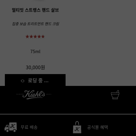
얼티밋 스트렝스 핸드 살브
집중 보습 트리트먼트 핸드 크림
75ml
30,000원
로딩 중 ...
FINEST APOTHECARY SKINCARE
자연성분 • 피부과학 • 맞춤서비스
무료 배송
공식몰 혜택