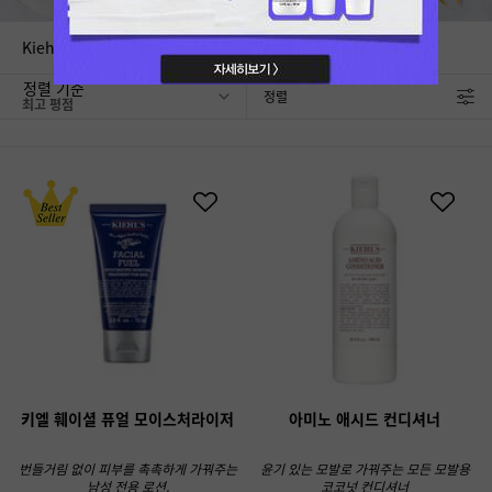
Kiehl's Customer Favorites
정렬 기준
정렬
FILTER MENU
키엘 훼이셜 퓨얼 모이스처라이저
아미노 애시드 컨디셔너
번들거림 없이 피부를 촉촉하게 가꿔주는
윤기 있는 모발로 가꿔주는 모든 모발용
남성 전용 로션.
코코넛 컨디셔너