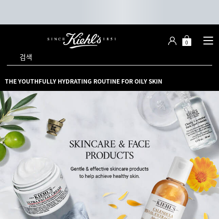
0
장
장바구니 -
바
검색
구
니
메인 콘텐츠
THE YOUTHFULLY HYDRATING ROUTINE FOR OILY SKIN