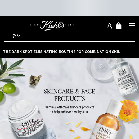
0
장
장바구니 -
바
검색
구
니
메인 콘텐츠
THE DARK SPOT ELIMINATING ROUTINE FOR COMBINATION SKIN