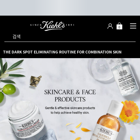
0
장
장바구니 -
바
검색
구
니
메인 콘텐츠
THE DARK SPOT ELIMINATING ROUTINE FOR COMBINATION SKIN