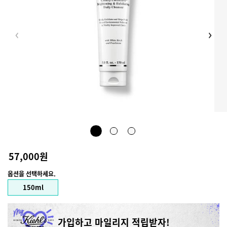
키엘 투명 스크
57,000원
옵션을 선택하세요.
1개의 용량 제품 구매 가능
150ml
Selected
, 1 of 1
가입하고 마일리지 적립받자!