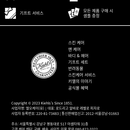
모든 제품 구매 시
기프트 서비스
샘플 증정
푸터 내비게이션
스킨 케어
맨 케어
바디 & 헤어
기프트 세트
반려동물
스킨케어 서비스
키엘의 이야기
공식몰 혜택
Copyright © 2023 Kiehls’s Since 1851.
사업자명: 엘오케이(유)｜대표: 로드리고 알바로 레벨로 피자로
사업자 등록번호: 220-81-73483 | 통신판매업신고: 2012-서울강남-01663
사업자 정보 확인▶
주소: 서울특별시 강남구 영동대로 517 아셈타워 31층
고객 케어 센터: 구매, 배송, 사이트 이용 문의 080-822-3322