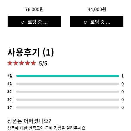
76,000원
44,000원
로딩 중 ...
로딩 중 ...
사용후기 (1)
5/5
5 out of 5 stars.
1
1 r
5점
0
1 r
4점
0
1 r
3점
0
1 r
2점
0
1 r
1점
상품은 어떠셨나요?
상품에 대한 만족도와 구매 경험을 알려주세요