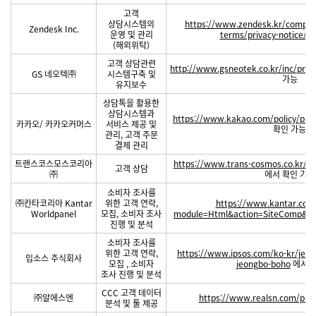
고객
상담시스템의
https://www.zendesk.kr/compa
Zendesk Inc.
운영 및 관리
terms/privacy-notice/
에
(해외위탁)
고객 상담관련
http://www.gsneotek.co.kr/inc/priva
GS 네오텍㈜
시스템구축 및
가능
유지보수
상담톡을 활용한
상담시스템과
https://www.kakao.com/policy/pri
카카오/ 카카오커머스
서비스 제공 및
확인 가능
관리, 고객 주문
결제 관리
트랜스코스모스코리아
https://www.trans-cosmos.co.kr/ko
고객 상담
㈜
에서 확인 가능
소비자 조사를
㈜칸타코리아 Kantar
위한 고객 연락,
https://www.kantar.co.k
Worldpanel
모집, 소비자 조사
module=Html&action=SiteComp&s
진행 및 분석
소비자 조사를
위한 고객 연락,
https://www.ipsos.com/ko-kr/jeon
입소스 주식회사
모집 , 소비자
jeongbo-boho
에서 
조사 진행 및 분석
CCC 고객 데이터
㈜알에스엔
https://www.realsn.com/priv
분석 및 툴 제공