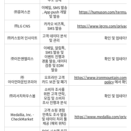
이메일, SMS 발송
㈜휴머스온
, App push 개발
https://humuson.com/terms/pr
및 발송
카카오 비즈톡,
㈜LG CNS
https://www.lgcns.com/privacy-p
SMS 발송
고객 데이터 분석
㈜커스토머 인사이트
확인 및 업데이트 
및 관리
이메일, 알림톡,
SMS 발송 및
이벤트 진행과
㈜이든앤앨리스
확인 및 업데이트 
경품 발송, 데이터
검증 및 EDM
발송
㈜
오프라인 고객
https://www.ironmountain.com/kr/u
아이언마운틴코리아
카드 보관 및 폐기
policy
에서 확인 
소비자 조사를
위한 고객 연락,
㈜리서치하우스봄
확인 및 업데이트 
모집 및 소비자
조사 진행과 분석
고객 쇼핑 경험
Medallia, Inc. -
만족도 조사 발송
https://www.medallia.com/privacy
CheckMarket
및 데이터 처리 툴
제공 (해외 위탁)
POS 시스템 유지