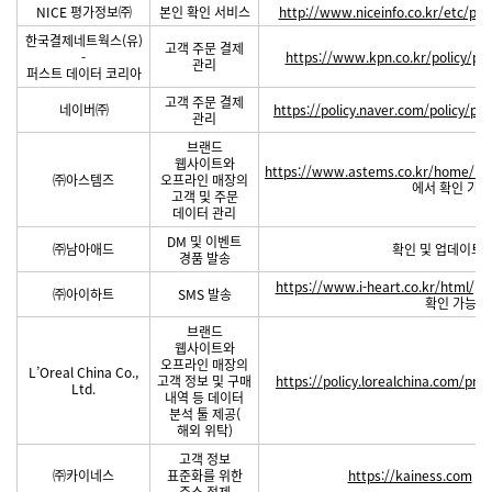
NICE 평가정보㈜
본인 확인 서비스
http://www.niceinfo.co.kr/etc/priv
한국결제네트웍스(유)
고객 주문 결제
-
https://www.kpn.co.kr/policy/pri
관리
퍼스트 데이터 코리아
고객 주문 결제
네이버㈜
https://policy.naver.com/policy/pri
관리
브랜드
웹사이트와
https://www.astems.co.kr/home/m
㈜아스템즈
오프라인 매장의
에서 확인 가능
고객 및 주문
데이터 관리
DM 및 이벤트
㈜남아애드
확인 및 업데이트 
경품 발송
https://www.i-heart.co.kr/html/pri
㈜아이하트
SMS 발송
확인 가능
브랜드
웹사이트와
오프라인 매장의
L’Oreal China Co.,
고객 정보 및 구매
https://policy.lorealchina.com/priv
Ltd.
내역 등 데이터
분석 툴 제공(
해외 위탁)
고객 정보
㈜카이네스
표준화를 위한
https://kainess.com
에
주소 정제