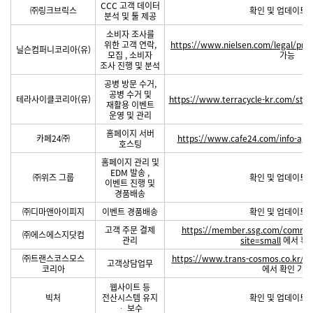
CCC 고객 데이터
㈜링크브릭스
확인 및 업데이트 
분석 및 툴 제공
소비자 조사를
위한 고객 연락,
https://www.nielsen.com/legal/priva
닐슨컴퍼니코리아(유)
모집 , 소비자
가능
조사 진행 및 분석
공병 방문 수거,
공병 수거 및
테라사이클코리아(유)
https://www.terracycle-kr.com/stat
재활용 이벤트
운영 및 관리
홈페이지 서버
카페24㈜
https://www.cafe24.com/info-ag
호스팅
홈페이지 관리 및
EDM 발송 ,
㈜위즈 그룹
확인 및 업데이트 
이벤트 진행 및
경품배송
㈜디마앤아이피지
이벤트 경품배송
확인 및 업데이트 
고객 주문 결제
https://member.ssg.com/comm/pr
㈜에스에스지닷컴
관리
site=small
에서 확
㈜트랜스코스모스
https://www.trans-cosmos.co.kr/ko
고객상담업무
코리아
에서 확인 가능
웹사이트 등
빅처
전산시스템 유지
확인 및 업데이트 
ᆞ 보수