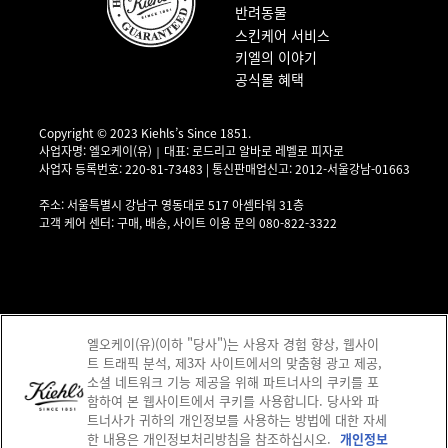
반려동물
스킨케어 서비스
키엘의 이야기
공식몰 혜택
Copyright © 2023 Kiehls’s Since 1851.
사업자명: 엘오케이(유)｜대표: 로드리고 알바로 레벨로 피자로
사업자 등록번호: 220-81-73483 | 통신판매업신고: 2012-서울강남-01663
사업자 정보 확인▶
주소: 서울특별시 강남구 영동대로 517 아셈타워 31층
고객 케어 센터: 구매, 배송, 사이트 이용 문의 080-822-3322
엘오케이(유)(이하 "당사")는 사용자 경험 향상, 웹사이
트 트래픽 분석, 제3자 사이트에서의 맞춤형 광고 제공,
소셜 네트워크 기능 제공을 위해 파트너사의 쿠키를 포
함하여 본 웹사이트에서 쿠키를 사용합니다. 당사와 파
제이피모간 체이스은행 구매안전 서비스(채무지급보증) 고객님은 안전거래를 위해 현
트너사가 귀하의 개인정보를 사용하는 방법에 대한 자세
금 결제한 금액에 대해 저희 쇼핑몰에서 가입한 제이피모간 체이스은행 구매안전서비
한 내용은 개인정보처리방침을 참조하십시오.
개인정보