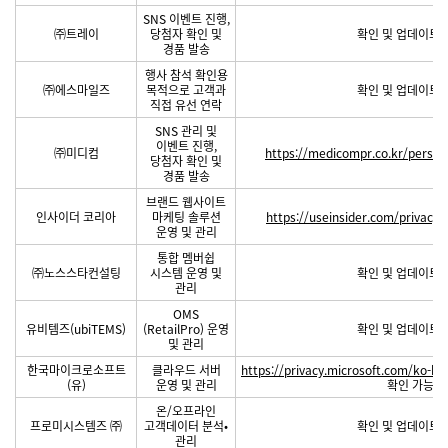
SNS 이벤트 진행,
㈜트레이
당첨자 확인 및
확인 및 업데이트 
경품 발송
행사 참석 확인용
㈜에스마일즈
목적으로 고객과
확인 및 업데이트 
직접 유선 연락
SNS 관리 및
이벤트 진행,
㈜미디컴
https://medicompr.co.kr/person
당첨자 확인 및
경품 발송
브랜드 웹사이트
인사이더 코리아
마케팅 솔루션
https://useinsider.com/privacy-p
운영 및 관리
통합 멤버쉽
㈜노스스타컨설팅
시스템 운영 및
확인 및 업데이트 
관리
OMS
유비템즈(ubiTEMS)
(RetailPro) 운영
확인 및 업데이트 
및 관리
한국마이크로소프트
클라우드 서버
https://privacy.microsoft.com/ko-k
(유)
운영 및 관리
확인 가능
온/오프라인
프로미시스템즈 ㈜
고객데이터 분석•
확인 및 업데이트 
관리