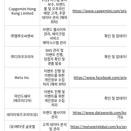
ᆞ 보수, 브랜드
Capgemini Hong
몰 및 오프라인
https://www.capgemini.com/privac
Kong Limited
매장 고객, 주문
데이터 관리 (해외
위탁)
브랜드 웹사이트
관리, 메이크업
㈜엘루오씨엔씨
확인 및 업데이트 
서비스
예약시스템 관리
SNS 관리 및
이벤트 진행,
㈜디마코코리아
확인 및 업데이트 
당첨자 확인 및
경품 발송
이벤트 진행 및
이벤트를 위한
Meta Inc.
https://www.facebook.com/privacy
개인정보 수집
처리 (해외 위탁)
이벤트 진행 및
마인드쉐어
이벤트를 위한
확인 및 업데이트 
(메조미디어)
개인정보 수집
처리
브랜드 웹사이트
https://www.datawords.com/ko
개
데이터워즈코리아(유)
관리
가능
고객 데이터 분석
(유)메타넷 글로벌
https://metanetglobal.com/ko/pre_p
및 관리